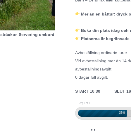
Barn – 14 år lax eller köttbulla
Mer än en båttur: dryck o
Boka din plats idag och 
 sträckor. Servering ombord
Platserna är begränsade
Avbeställning ordinarie turer:
Vid avbeställning mer än 14 d
avbeställningsavgift.
0 dagar full avgift.
START 10.30 SLUT 16
Step 1 of 3
33%