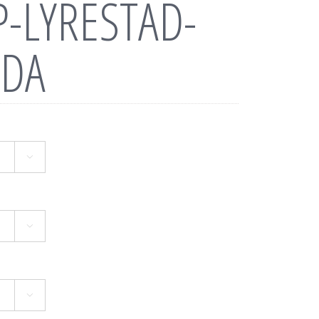
P-LYRESTAD-
ODA


