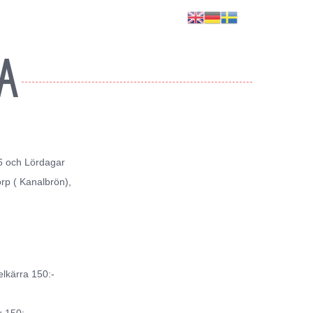
A
6 och Lördagar
orp ( Kanalbrön),
elkärra 150:-