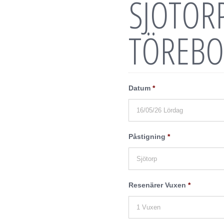
SJÖTOR
TÖREB
Datum
*
Påstigning
*
Resenärer Vuxen
*