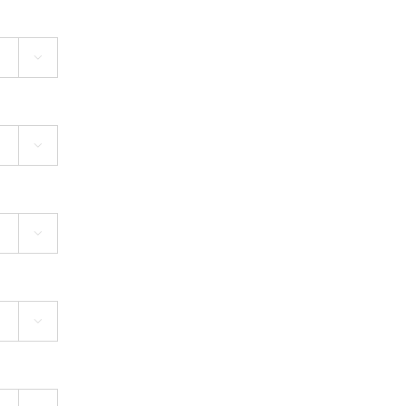



