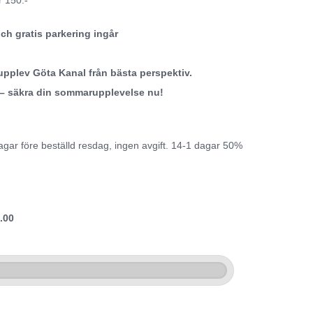
r 150:-
ch gratis parkering ingår
upplev Göta Kanal från bästa perspektiv.
 – säkra din sommarupplevelse nu!
agar före beställd resdag, ingen avgift. 14-1 dagar 50%
.00